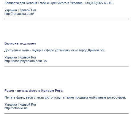
Запчасти для Renault Trafic и Opel Vivaro в Украине. +38(096)565-46-46.
Украина
|
Кривой Рог
http://renaultua.com/
Балконы под ключ
Доступные окна - лидер в сфере установки окно город Кривой рог.
Украина
|
Кривой Рог
http://dostupnyeokna.com.ua/
Foton - печать фото в Кривом Роге.
Печать фото, весь спектр фото услуг а также продаем мобильные аксессуары.
Украина
|
Кривой Рог
http://foton.kr.ua