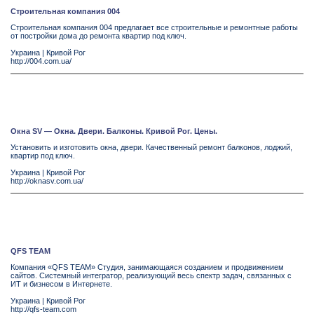
Строительная компания 004
Строительная компания 004 предлагает все строительные и ремонтные работы
от постройки дома до ремонта квартир под ключ.
Украина
|
Кривой Рог
http://004.com.ua/
Окна SV — Окна. Двери. Балконы. Кривой Рог. Цены.
Установить и изготовить окна, двери. Качественный ремонт балконов, лоджий,
квартир под ключ.
Украина
|
Кривой Рог
http://oknasv.com.ua/
QFS TEAM
Компания «QFS TEAM» Cтудия, занимающаяся созданием и продвижением
сайтов. Cистемный интегратор, реализующий весь спектр задач, связанных с
ИТ и бизнесом в Интернете.
Украина
|
Кривой Рог
http://qfs-team.com