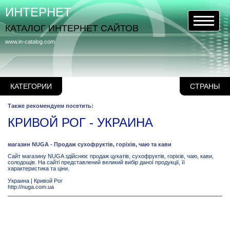
ИНТЕРНЕТ
КАТАЛОГ ИНТЕРНЕТ САЙТОВ
www.in-catalog.com
КАТЕГОРИИ
СТРАНЫ
Также рекомендуем посетить:
КРИВОЙ РОГ - УКРАИНА
магазин NUGA - Продаж сухофруктів, горіхів, чаю та кави
Сайт магазину NUGA здійснює продаж цукатів, сухофруктів, горіхів, чаю, кави,
солодощів. На сайті представлений великий вибір даної продукції, її
характеристика та ціни.
Украина
|
Кривой Рог
http://nuga.com.ua