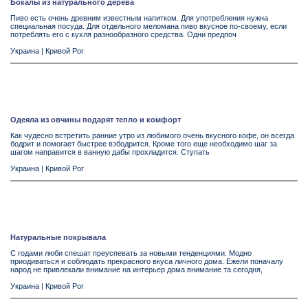
Бокалы из натурального дерева
Пиво есть очень древним известным напитком. Для употребления нужна
специальная посуда. Для отдельного меломана пиво вкусное по-своему, если
потреблять его с кухля разнообразного средства. Одни предпоч
Украина
|
Кривой Рог
Одеяла из овчины подарят тепло и комфорт
Как чудесно встретить ранние утро из любимого очень вкусного кофе, он всегда
бодрит и помогает быстрее взбодрится. Кроме того еще необходимо шаг за
шагом направится в ванную дабы прохладится. Ступать
Украина
|
Кривой Рог
Натуральные покрывала
С годами люби спешат преуспевать за новыми тенденциями. Модно
приодиваться и соблюдать прекрасного вкуса личного дома. Ежели поначалу
народ не привлекали внимание на интерьер дома внимание та сегодня,
Украина
|
Кривой Рог