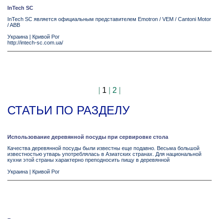
InTech SC
InTech SC является официальным представителем Emotron / VEM / Cantoni Motor
/ ABB
Украина
|
Кривой Рог
http://intech-sc.com.ua/
|
1
|
2
|
СТАТЬИ ПО РАЗДЕЛУ
Использование деревянной посуды при сервировке стола
Качества деревянной посуды были известны еще подавно. Весьма большой
известностью утварь употреблялась в Азиатских странах. Для национальной
кухни этой страны характерно преподносить пищу в деревянной
Украина
|
Кривой Рог