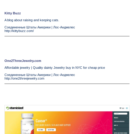
Kitty Buzz
A blog about raising and keeping cats.
Соединенные Штаты Америки
|
Лос-Анджелес
http://kittybuzz.com/
One2ThreeJewelry.com
Affordable jewelry | Quality dainty Jewelry buy in NYC for cheap price
Соединенные Штаты Америки
|
Лос-Анджелес
http://one2threejewelry.com