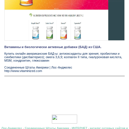
Витамины и биологически активные добавки (БАД) из США.
Купить онлайн американские БАД-ы: антиоксиданты для зрения; пробиотики и
синбиотики (дисбактериоз); омега 3,6,9; коллаген II типа, гиалуроновая кислота,
MSM, хондроитин, глюкозамин
Соединенные Штаты Америки
|
Лос-Анджелес
http://www.vitaminized.com
Лос-Анджелес - Соединенные Штаты Америки - ИНТЕРНЕТ - каталог сетевых сайтов и