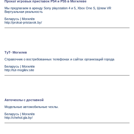
Прокат игровых приставок PS4 и PS5 в Могилеве
Мы предлагаем в аренду Sony playstation 4 и 5, Xbox One S, Шлем VR
Виртуальная реальность
Беларусь
|
Могилёв
http://prokat-pristavok.by/
ТуТ- Могилев
Справочник о востребованных телефонах и сайтах организаций города
Беларусь
|
Могилёв
http://tut-mogilev.site
Авточехлы с доставкой
Модельные автомобильные чехлы.
Беларусь
|
Могилёв
http://chehol.gla.by/