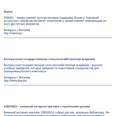
Rainel
RAINEL - предоставляет аутсорсинговую поддержку бизнесу. Компания
использует новейшие Интернет технологии и предоставляет информацию во
всех доступных форматах.
Беларусь
|
Могилёв
http://rainel.by/
Белорусская государственная сельскохозяйственная академия
Белорусская государственная сельскохозяйственная академия – высшее
учебное заведение, которое занимается подготовкой специалистов для
агропромышленного комплекса.
Беларусь
|
Могилёв
http://www.baa.by/
VSEKNIGI - книжный интернет-магазин с приятными ценами
Книжный интернет-магазин VSEKNIGI собрал для вас огромную библиотеку. На
полках нашего магазина можно подобрать литературу для читателя любого