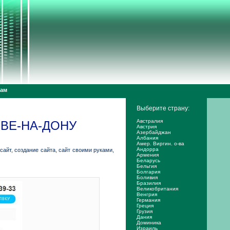
дам
Выберите страну:
Австралия
ОВЕ-НА-ДОНУ
Австрия
Азербайджан
Албания
Амер. Виргин. о-ва
Андорра
т сайт, создание сайта, сайт своими руками,
Армения
Беларусь
Бельгия
Болгария
Боливия
Бразилия
Великобритания
Венгрия
Германия
Греция
Грузия
Дания
Доминика
Израиль