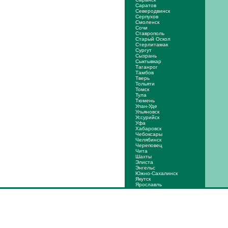
Саратов
Северодвинск
Серпухов
Смоленск
Сочи
Ставрополь
Старый Оскол
Стерлитамак
Сургут
Сызрань
Сыктывкар
Таганрог
Тамбов
Тверь
Тольяти
Томск
Тула
Тюмень
Улан-Уде
Ульяновск
Уссурийск
Уфа
Хабаровск
Чебоксары
Челябинск
Череповец
Чита
Шахты
Элиста
Энгельс
Южно-Сахалинск
Якутск
Ярослaвль