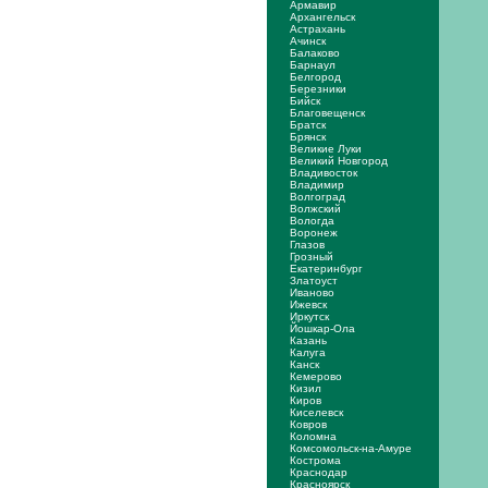
Армавир
Архангельск
Астрахань
Ачинск
Балаково
Барнаул
Белгород
Березники
Бийск
Благовещенск
Братск
Брянск
Великие Луки
Великий Новгород
Владивосток
Владимир
Волгоград
Волжский
Вологда
Воронеж
Глазов
Грозный
Екатеринбург
Златоуст
Иваново
Ижевск
Иркутск
Йошкар-Ола
Казань
Калуга
Канск
Кемерово
Кизил
Киров
Киселевск
Ковров
Коломна
Комсомольск-на-Амуре
Кострома
Краснодар
Красноярск