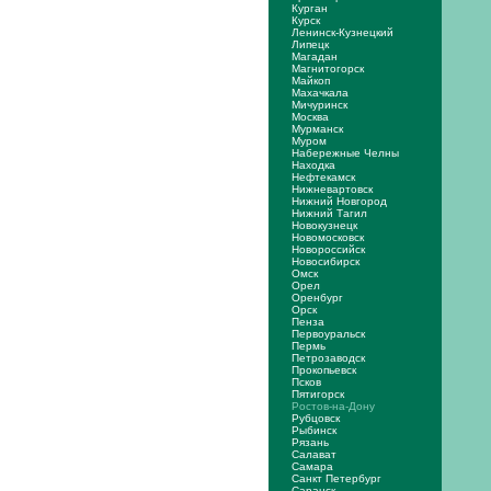
Курган
Курск
Ленинск-Кузнецкий
Липецк
Магадан
Магнитогорск
Майкоп
Махачкала
Мичуринск
Москва
Мурманск
Муром
Набережные Челны
Находка
Нефтекамск
Нижневартовск
Нижний Новгород
Нижний Тагил
Новокузнецк
Новомосковск
Новороссийск
Новосибирск
Омск
Орел
Оренбург
Орск
Пенза
Первоуральск
Пермь
Петрозаводск
Прокопьевск
Псков
Пятигорск
Ростов-на-Дону
Рубцовск
Рыбинск
Рязань
Салават
Самара
Санкт Петербург
Саранск