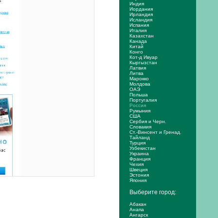
Индия
Иордания
Ирландия
Исландия
Испания
Италия
Казахстан
Канада
Китай
Конго
Кот-д Ивуар
Кыргызстан
Латвия
Литва
Марокко
Молдова
ОАЭ
Польша
Португалия
Россия
Румыния
США
Сербия и Черн.
Словакия
Ст.-Винсент и Гренад.
Тайланд
Турция
Узбекистан
Украина
Франция
Чехия
Швеция
Эстония
Япония
Выберите город:
Абакан
Анапа
Ангарск