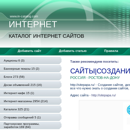
www.in-catalog.com
ИНТЕРНЕТ
КАТАЛОГ ИНТЕРНЕТ САЙТОВ
Добавить сайт
Добавить статью
Правила
Аукционы 6 (3)
Также рекомендуем посетить:
Баннерные показы 15 (2)
САЙТЫ|СОЗДАНИЕ
Блоги 273 (58)
РОССИЯ - РОСТОВ-НА-ДОНУ
http://sitepapa.ru/ - Создание сайтов, 
Доски объявлений 215 (16)
все что нужно знать о создании сайтов,
Интернет-кафе 15 (1)
Адрес сайта -
http://sitepapa.ru/
Интернет-магазины 2954 (214)
Каталоги 325 (21)
Отправка сообщений 5 (1)
Партнерские программы,
заработок 169 (64)