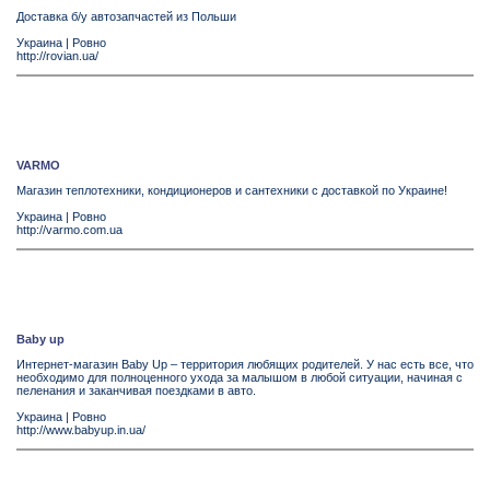
Доставка б/у автозапчастей из Польши
Украина
|
Ровно
http://rovian.ua/
VARMO
Магазин теплотехники, кондиционеров и сантехники с доставкой по Украине!
Украина
|
Ровно
http://varmo.com.ua
Baby up
Интернет-магазин Baby Up – территория любящих родителей. У нас есть все, что
необходимо для полноценного ухода за малышом в любой ситуации, начиная с
пеленания и заканчивая поездками в авто.
Украина
|
Ровно
http://www.babyup.in.ua/