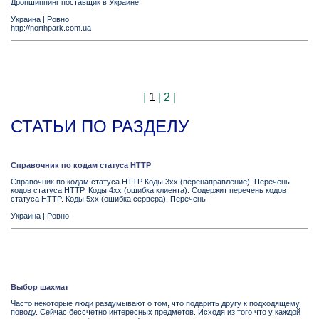
Дропшиппинг поставщик в Украине
Украина
|
Ровно
http://northpark.com.ua
|
1
|
2
|
СТАТЬИ ПО РАЗДЕЛУ
Справочник по кодам статуса HTTP
Справочник по кодам статуса HTTP Коды 3xx (перенаправление). Перечень
кодов статуса HTTP. Коды 4xx (ошибка клиента). Содержит перечень кодов
статуса HTTP. Коды 5xx (ошибка сервера). Перечень
Украина
|
Ровно
Выбор шахмат
Часто некоторые люди раздумывают о том, что подарить другу к подходящему
поводу. Сейчас бессчетно интересных предметов. Исходя из того что у каждой