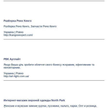
Разборка Рено Кенго
Разборка Рено Кенго, Запчасти Рено Кенго
Украина
|
Ровно
http://kangooexpert.com/
РВК Артлайт
Якщо Ваша ціль зробити обличчя свого бізнесу яскравим, ефективним та
неповторним.
Украина
|
Ровно
http://art-light.com.ua/
Интернет-магазин верхней одежды North Park
Женские и мужские зимние куртки, пуховики, пальто, парки. Опт и розница.