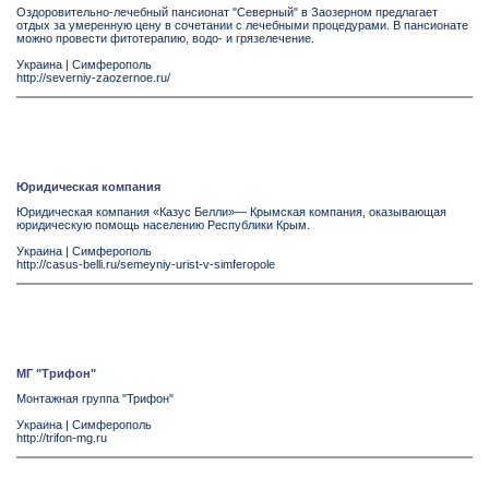
Оздоровительно-лечебный пансионат "Северный" в Заозерном предлагает
отдых за умеренную цену в сочетании с лечебными процедурами. В пансионате
можно провести фитотерапию, водо- и грязелечение.
Украина
|
Симферополь
http://severniy-zaozernoe.ru/
Юридическая компания
Юридическая компания «Казус Белли»— Крымская компания, оказывающая
юридическую помощь населению Республики Крым.
Украина
|
Симферополь
http://casus-belli.ru/semeyniy-urist-v-simferopole
МГ "Трифон"
Монтажная группа "Трифон"
Украина
|
Симферополь
http://trifon-mg.ru