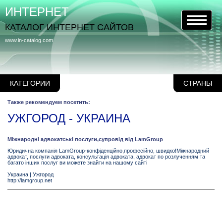
ИНТЕРНЕТ
КАТАЛОГ ИНТЕРНЕТ САЙТОВ
www.in-catalog.com
КАТЕГОРИИ
СТРАНЫ
Также рекомендуем посетить:
УЖГОРОД - УКРАИНА
Міжнародні адвокатські послуги,супровід від LamGroup
Юридична компанія LamGroup-конфіденційно,професійно, швидко!Міжнародний
адвокат, послуги адвоката, консультація адвоката, адвокат по розлученням та
багато інших послуг ви можете знайти на нашому сайті
Украина
|
Ужгород
http://lamgroup.net