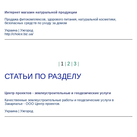
Интернет магазин натуральной продукции
Продажа фитокомплексов, здорового питания, натуральной косметики,
безопасных средств по уходу за домом
Украина
|
Ужгород
http://choice.biz.ua/
|
1
|
2
|
3
|
СТАТЬИ ПО РАЗДЕЛУ
Центр проектов - землеустроительные и геодезические услуги
Качественные землеустроительные работы и геодезические услуги в
Закарпатье - ООО Центр проектов.
Украина
|
Ужгород