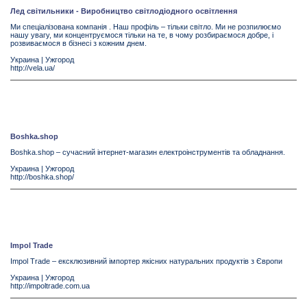
Лед світильники - Виробництво світлодіодного освітлення
Ми спеціалізована компанія . Наш профіль – тільки світло. Ми не розпилюємо
нашу увагу, ми концентруємося тільки на те, в чому розбираємося добре, і
розвиваємося в бізнесі з кожним днем.
Украина
|
Ужгород
http://vela.ua/
Boshka.shop
Boshka.shop – сучасний iнтернет-магазин електроінструментів та обладнання.
Украина
|
Ужгород
http://boshka.shop/
Impol Trade
Impol Trade – ексклюзивний імпортер якісних натуральних продуктів з Європи
Украина
|
Ужгород
http://impoltrade.com.ua