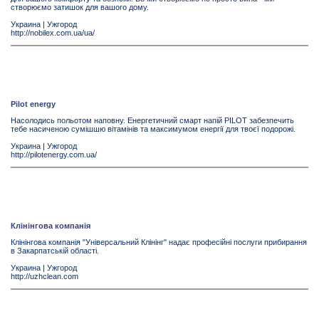
створюємо затишок для вашого дому.
Украина
|
Ужгород
http://nobilex.com.ua/ua/
Pilot energy
Насолодись польотом наповну. Енергетичний смарт напій PILOT забезпечить
тебе насиченою сумішшю вітамінів та максимумом енергії для твоєї подорожі.
Украина
|
Ужгород
http://pilotenergy.com.ua/
Клінінгова компанія
Клінінгова компанія "Універсальний Клінінг" надає професійні послуги прибирання
в Закарпатській області.
Украина
|
Ужгород
http://uzhclean.com