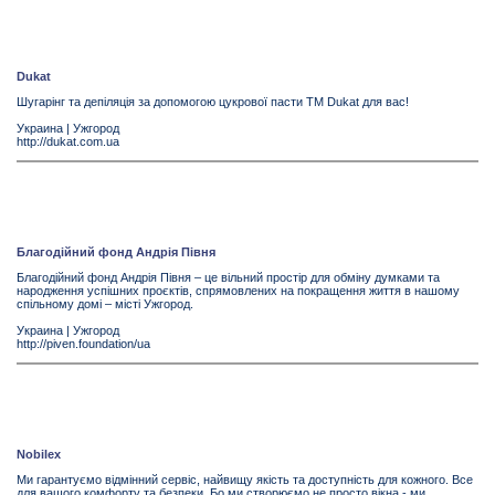
Dukat
Шугарінг та депіляція за допомогою цукрової пасти ТМ Dukat для вас!
Украина
|
Ужгород
http://dukat.com.ua
Благодійний фонд Андрія Півня
Благодійний фонд Андрія Півня – це вільний простір для обміну думками та
народження успішних проєктів, спрямовлених на покращення життя в нашому
спільному домі – місті Ужгород.
Украина
|
Ужгород
http://piven.foundation/ua
Nobilex
Ми гарантуємо відмінний сервіс, найвищу якість та доступність для кожного. Все
для вашого комфорту та безпеки. Бо ми створюємо не просто вікна - ми